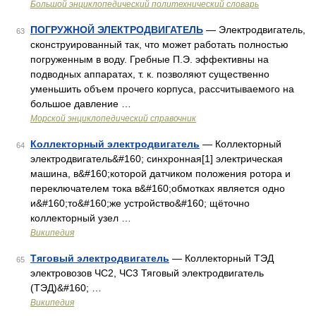
Большой энциклопедический политехнический словарь
ПОГРУЖНОЙ ЭЛЕКТРОДВИГАТЕЛЬ
— Электродвигатель,
63
сконструированный так, что может работать полностью
погруженным в воду. Гребные П.Э. эффективны на
подводных аппаратах, т. к. позволяют существенно
уменьшить объем прочего корпуса, рассчитываемого на
большое давление …
Морской энциклопедический справочник
Коллекторный электродвигатель
— Коллекторный
64
электродвигатель&#160; синхронная[1] электрическая
машина, в&#160;которой датчиком положения ротора и
пере­к­лю­ча­те­лем тока в&#160;обмотках является одно
и&#160;то&#160;же устройство&#160; щёточно
коллекторный узел …
Википедия
Тяговый электродвигатель
— Коллекторный ТЭД
65
электровозов ЧС2, ЧС3 Тяговый электродвигатель
(ТЭД)&#160; …
Википедия