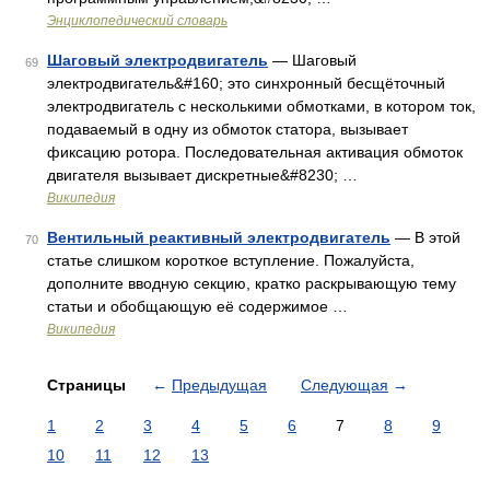
Энциклопедический словарь
Шаговый электродвигатель
— Шаговый
69
электродвигатель&#160; это синхронный бесщёточный
электродвигатель с несколькими обмотками, в котором ток,
подаваемый в одну из обмоток статора, вызывает
фиксацию ротора. Последовательная активация обмоток
двигателя вызывает дискретные&#8230; …
Википедия
Вентильный реактивный электродвигатель
— В этой
70
статье слишком короткое вступление. Пожалуйста,
дополните вводную секцию, кратко раскрывающую тему
статьи и обобщающую её содержимое …
Википедия
Страницы
←
Предыдущая
Следующая
→
1
2
3
4
5
6
7
8
9
10
11
12
13